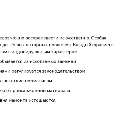
евозможно воспроизвести искусственно. Особая
ов до тёплых янтарных прожилок. Каждый фрагмент
том с индивидуальным характером.
добывается из ископаемых залежей
лиями регулируется законодательством
ответствие нормативам.
ию о происхождении материала.
ивня мамонта истощаются,