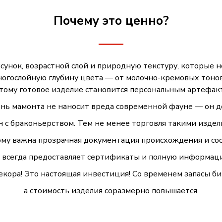
Почему это ценно?
сунок, возрастной слой и природную текстуру, которые н
ногослойную глубину цвета — от молочно-кремовых тон
этому готовое изделие становится персональным артефак
вень мамонта не наносит вреда современной фауне — он 
жён с браконьерством. Тем не менее торговля такими изде
тому важна прозрачная документация происхождения и со
всегда предоставляет сертификаты и полную информац
екора! Это настоящая инвестиция! Со временем запасы б
а стоимость изделия соразмерно повышается.